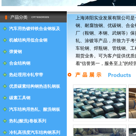
null
上海涛阳实业发展有限公司是
钢、耐腐蚀钢、优碳钢、合金
汽车用热镀锌铁合金钢板及
厂（鞍钢、本钢、武钢等）保
钢带
机械结构用低合金钢
轧、涂镀等产品，并致力于考
车轮钢、焊瓶钢、管线钢、工
弹簧钢
期货业务。可为客户提供优质
合金结构钢
着“信誉第一，服务至上”的
持“客户第一”的原则为广大
热处理用冷轧窄带
拓创新，一言九鼎，客我双赢！
优质碳素结构钢热连轧钢板
及钢带
碳素工具钢
汽车结构用热轧、酸洗钢板
及钢带
热轧(酸洗)卷板系列
冷轧高强度汽车结构钢系列