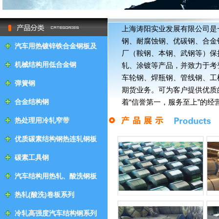
null
上海涛阳实业发展有限公司是
钢、耐腐蚀钢、优碳钢、合金
汽车用热镀锌铁合金钢板及
厂（鞍钢、本钢、武钢等）保
钢带
机械结构用低合金钢
轧、涂镀等产品，并致力于考
车轮钢、焊瓶钢、管线钢、工
弹簧钢
期货业务。可为客户提供优质
合金结构钢
着“信誉第一，服务至上”的
持“客户第一”的原则为广大
热处理用冷轧窄带
拓创新，一言九鼎，客我双赢！
优质碳素结构钢热连轧钢板
及钢带
碳素工具钢
汽车结构用热轧、酸洗钢板
及钢带
热轧(酸洗)卷板系列
冷轧高强度汽车结构钢系列