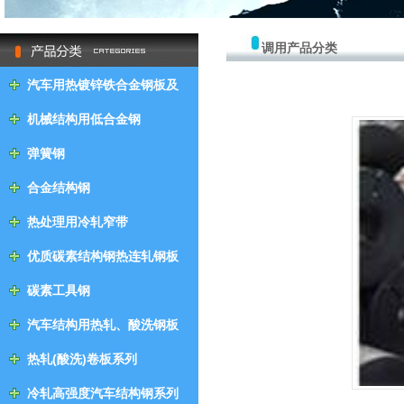
null
调用产品分类
汽车用热镀锌铁合金钢板及
钢带
机械结构用低合金钢
弹簧钢
合金结构钢
热处理用冷轧窄带
优质碳素结构钢热连轧钢板
及钢带
碳素工具钢
汽车结构用热轧、酸洗钢板
及钢带
热轧(酸洗)卷板系列
冷轧高强度汽车结构钢系列