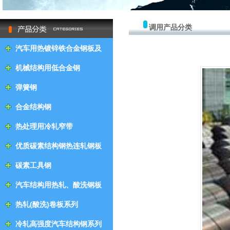
null
调用产品分类
汽车用热镀锌铁合金钢板及
钢带
机械结构用低合金钢
弹簧钢
合金结构钢
热处理用冷轧窄带
优质碳素结构钢热连轧钢板
及钢带
碳素工具钢
汽车结构用热轧、酸洗钢板
及钢带
热轧(酸洗)卷板系列
冷轧高强度汽车结构钢系列