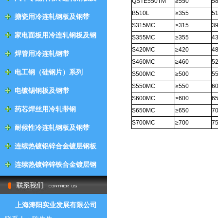
QSTE550TM
≥550
5
钢带
B510L
≥355
5
搪瓷用冷连轧钢板及钢带
S315MC
≥315
3
家电面板用冷连轧钢板及钢
S355MC
≥355
4
带
S420MC
≥420
4
焊管用冷连轧钢带
S460MC
≥460
5
电工钢（硅钢片）系列
S500MC
≥500
5
S550MC
≥550
6
电镀锡钢板及钢带
S600MC
≥600
6
药芯焊丝用冷轧带钢
S650MC
≥650
7
S700MC
≥700
7
耐候性冷连轧钢板及钢带
连续热镀铝锌合金镀层钢板
及钢带
连续热镀锌锌铁合金镀层钢
板及钢带
上海涛阳实业发展有限公司